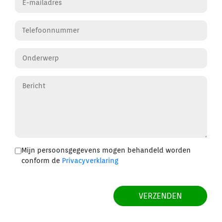
Mijn persoonsgegevens mogen behandeld worden
conform de
Privacyverklaring
Check
What's the time?
VERZENDEN