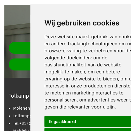
Heeft u een vraag?
Wij gebruiken cookies
Neem contact op!
Deze website maakt gebruik van cook
en andere trackingtechnologieën om 
+31 (0) 575 46 24 79
browse-ervaring te verbeteren voor de
volgende doeleinden:
om de
TOLKAMP@TOLKAMPBV.NL
basisfunctionaliteit van de website
mogelijk te maken
,
om een betere
ervaring op de website te bieden
,
om 
interesse in onze producten en dienste
te meten en marketinginteracties te
Tolkamp snijkeukentechniek
personaliseren
,
om advertenties weer 
geven die relevanter voor u zijn
.
Molenenk 18, 7255 AX Hengelo (gld)
tolkamp@tolkampbv.nl
Ik ga akkoord
Tel:
+31 (0) 575 46 24 79