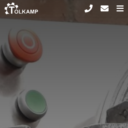
Home
Machines
RVS op maat
Onderhoud en reparatie
Onderdelen
Nieuws
Contact