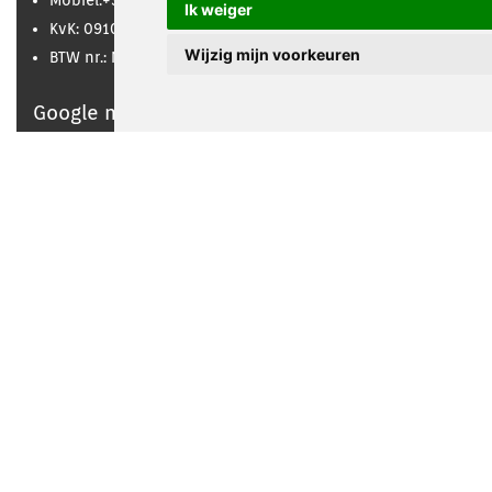
Mobiel:
+31 (0) 654 714 174
Ik weiger
KvK: 09103794
Wijzig mijn voorkeuren
BTW nr.: NL819535047B01
Google maps
Interessante links
Algemene voorwaarden
Privacy disclaimer