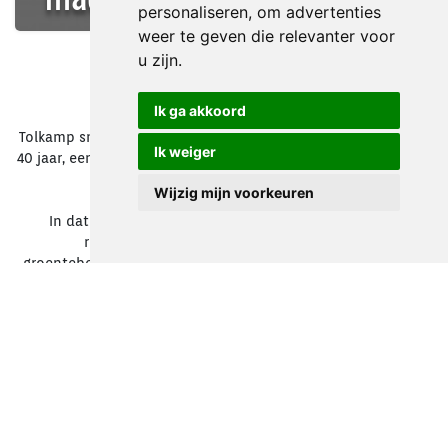
personaliseren
,
om advertenties
weer te geven die relevanter voor
u zijn
.
Ik ga akkoord
Tolkamp snijkeukentechniek is al sinds 1984, dus al meer dan
Ik weiger
40 jaar, een begrip in de Aardappelen, Groente en Fruit (A.G.F.)
sector.
Wijzig mijn voorkeuren
In dat jaar begon dhr. Alphons Tolkamp met het zelf
reviseren, repareren en onderhouden van
groentebewerkingsmachines. Hierbij was het onderhoud bij
de klant, waarbij de messen werden geslepen en de machines
nagezien, een belangrijk onderdeel van de werkzaamheden.
Dit is tot op de dag van vandaag nog steeds zo.
In 1992 werd er een medewerker aangenomen. Omdat het
vertrouwen van de klanten bleef groeien kwam de zoon van
dhr. Tolkamp ook in het bedrijf werken. Deze hielp zijn vader
al van jongs af aan met het werk, dus voor hem was het geen
onbekend terrein. Na het overlijden van dhr. Alphons