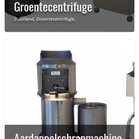
Groentecentrifuge
Duurland
,
Groentecentrifuge
,
Aardappelschrapmachine