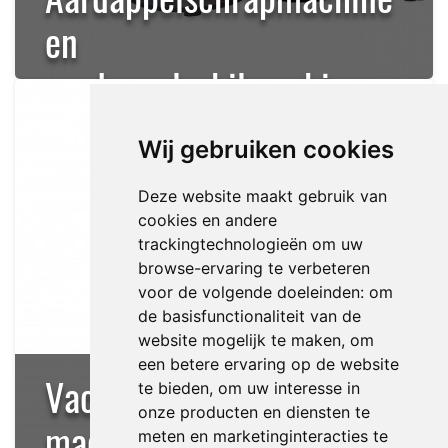
en
aardappelschilmachine
Wij gebruiken cookies
Deze website maakt gebruik van
cookies en andere
trackingtechnologieën om uw
browse-ervaring te verbeteren
voor de volgende doeleinden:
om
de basisfunctionaliteit van de
website mogelijk te maken
,
om
een betere ervaring op de website
Vacuümverpakking
te bieden
,
om uw interesse in
onze producten en diensten te
machine
meten en marketinginteracties te