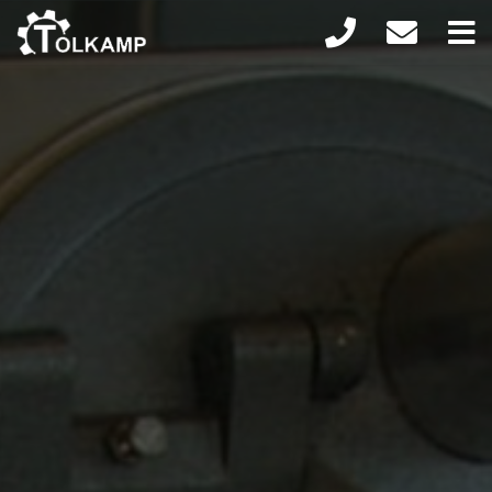
Home
Machines
RVS op maat
Onderhoud en reparatie
Onderdelen
Nieuws
Contact