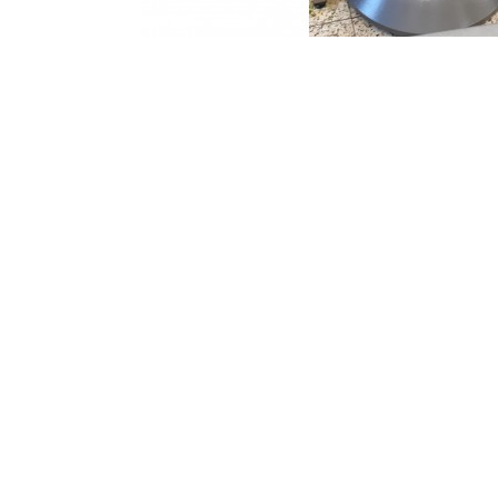
Tolkamp snijkeukentechniek