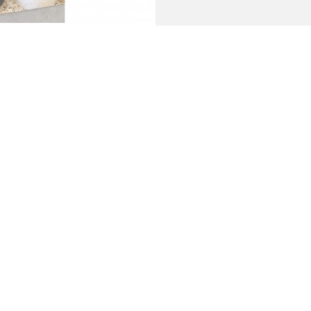
Heeft u een vraag?
Neem contact op!
+31 (0) 575 46 24 79
TOLKAMP@TOLKAMPBV
Google maps
In