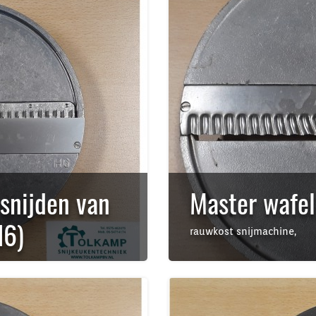
snijden van
Master wafe
H6)
rauwkost snijmachine,